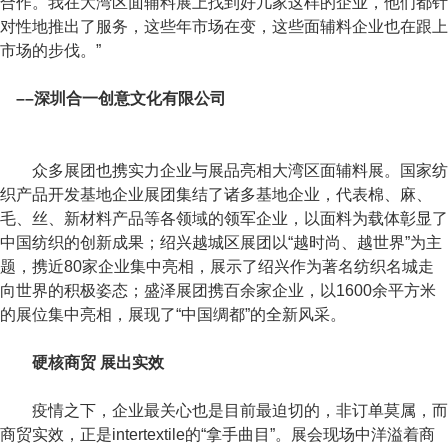
合作。我在大湾区面辅料展上找到好几家这样的企业，他们都针
对性地推出了服务，这些年市场在变，这些面辅料企业也在跟上
市场的步伐。”
––深圳合一创意文化有限公司
众多展团也携实力企业与展品亮相大湾区面辅料展。国家纺
织产品开发基地企业展团集结了诸多基地企业，代表棉、麻、
毛、丝、新材料产品等各领域的领军企业，以面料为载体彰显了
中国纺织的创新成果；绍兴越城区展团以“越时尚、越世界”为主
题，携近80家企业集中亮相，展示了绍兴作为著名纺织名城走
向世界的积极姿态；盛泽展团携百余家企业，以1600余平方米
的展位集中亮相，展现了“中国绸都”的全新风采。
硬核商贸 展出实效
疫情之下，企业最关心也是目前最迫切的，非订单莫属，而
商贸实效，正是intertextile的“拿手曲目”。展会现场中洋溢着商