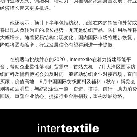
动行业转方式、调结构、增动力，为推动纺织高质量发展，行业
经济增长带来更多机遇。”
他还表示，预计下半年包括纺织、服装在内的销售和外贸或
将出现从负转为正的增长趋势，尤其是纺织产品、防护用品等将
大幅增长。随着贸易结构出现变化，国内国际市场将逐步恢复，
降幅将逐渐缩窄，行业发展信心有望得到进一步提振。
在机遇与挑战并存的2020，intertextile在着力搭建释能平
台，帮助企业柔性落地商贸需求：首站先机––7月大湾区国际纺
织面料及辅料博览会如及时雨一般帮助纺织企业对接市场，直面
买家；价值高地––9月
中国国际纺织面料及辅料（秋冬）博览会
则将如启明星，与纺织企业一道，奋进、拼搏、前行，助力消费
回暖、重塑企业信心、提振行业金融指数，重构发展脉络。