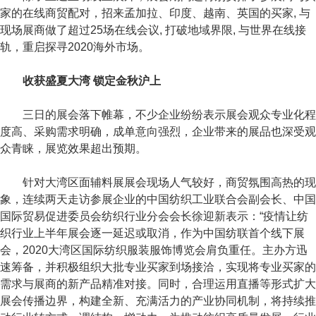
家的在线商贸配对，招来孟加拉、印度、越南、英国的买家, 与
现场展商做了超过25场在线会议, 打破地域界限, 与世界在线接
轨，重启探寻2020海外市场。
收获盛夏大湾 锁定金秋沪上
三日的展会落下帷幕，不少企业纷纷表示展会观众专业化程
度高、采购需求明确，成单意向强烈，企业带来的展品也深受观
众青睐，展览效果超出预期。
针对大湾区面辅料展展会现场人气较好，商贸氛围高热的现
象，连续两天走访参展企业的中国纺织工业联合会副会长、中国
国际贸易促进委员会纺织行业分会会长徐迎新表示：“疫情让纺
织行业上半年展会逐一延迟或取消，作为中国纺联首个线下展
会，2020大湾区国际纺织服装服饰博览会肩负重任。主办方迅
速筹备，并积极组织大批专业买家到场接洽，实现将专业买家的
需求与展商的新产品精准对接。同时，合理运用直播等形式扩大
展会传播边界，构建全新、充满活力的产业协同机制，将持续推